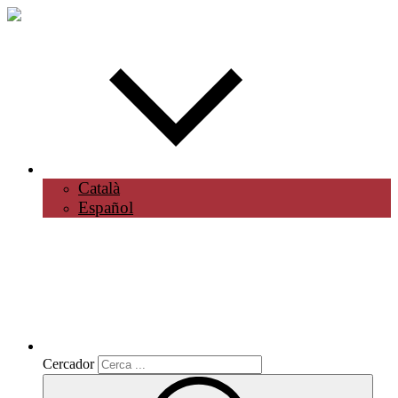
Català
Español
Cercador
Cercador