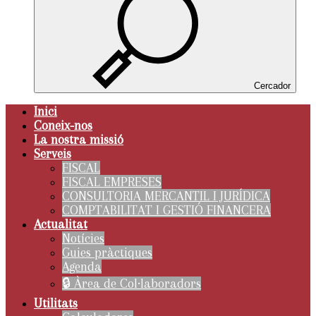
Cercador
Inici
Coneix-nos
La nostra missió
Serveis
FISCAL
FISCAL EMPRESES
CONSULTORIA MERCANTIL I JURÍDICA
COMPTABILITAT I GESTIÓ FINANCERA
Actualitat
Notícies
Guies pràctiques
Agenda
🔒 Àrea de Col·laboradors
Utilitats