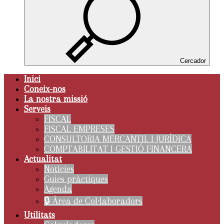
Cercador
Inici
Coneix-nos
La nostra missió
Serveis
FISCAL
FISCAL EMPRESES
CONSULTORIA MERCANTIL I JURÍDICA
COMPTABILITAT I GESTIÓ FINANCERA
Actualitat
Notícies
Guies pràctiques
Agenda
🔒 Àrea de Col·laboradors
Utilitats