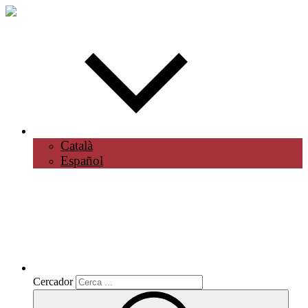
Català
Español
Cercador
Cercador