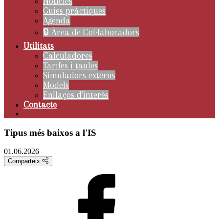
Notícies
Guies pràctiques
Agenda
🔒 Àrea de Col·laboradors
Utilitats
Calculadores
Tarifes i taules
Simuladors externs
Models
Enllaços d'interès
Contacte
Tipus més baixos a l'IS
01.06.2026
Comparteix