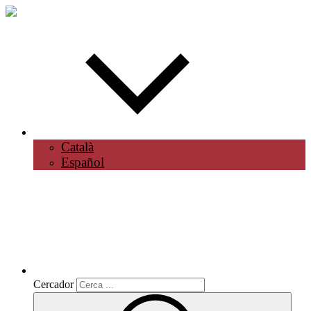
Català
Español
Cercador
Cercador