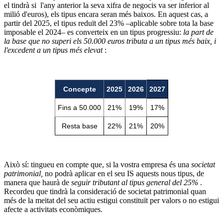
el tindrà si l'any anterior la seva xifra de negocis va ser inferior al
milió d'euros), els tipus encara seran més baixos. En aquest cas, a
partir del 2025, el tipus reduït del 23% –aplicable sobre tota la base
imposable el 2024– es converteix en un tipus progressiu:
la part de
la base que no superi els 50.000 euros tributa a un tipus més baix, i
l'excedent a un tipus més elevat
:
Concepte
2025
2026
2027
Fins a 50.000
21%
19%
17%
Resta base
22%
21%
20%
Això sí: tingueu en compte que, si la vostra empresa és una
societat
patrimonial,
no podrà aplicar en el seu IS aquests nous tipus, de
manera que haurà de
seguir tributant al tipus general del 25%
.
Recordeu que tindrà la consideració de societat patrimonial quan
més de la meitat del seu actiu estigui constituït per valors o no estigui
afecte a activitats econòmiques.