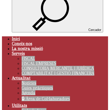
Cercador
Inici
Coneix-nos
La nostra missió
Serveis
FISCAL
FISCAL EMPRESES
CONSULTORIA MERCANTIL I JURÍDICA
COMPTABILITAT I GESTIÓ FINANCERA
Actualitat
Notícies
Guies pràctiques
Agenda
🔒 Àrea de Col·laboradors
Utilitats