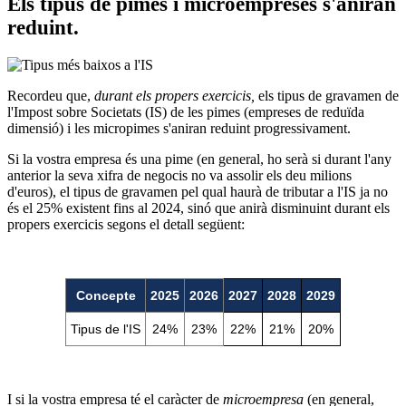
Els tipus de pimes i microempreses s'aniran
reduint.
Recordeu que,
durant els propers exercicis,
els tipus de gravamen de
l'Impost sobre Societats (IS) de les pimes (empreses de reduïda
dimensió) i les micropimes s'aniran reduint progressivament.
Si la vostra empresa és una pime (en general, ho serà si durant l'any
anterior la seva xifra de negocis no va assolir els deu milions
d'euros), el tipus de gravamen pel qual haurà de tributar a l'IS ja no
és el 25% existent fins al 2024, sinó que anirà disminuint durant els
propers exercicis segons el detall següent:
Concepte
2025
2026
2027
2028
2029
Tipus de l'IS
24%
23%
22%
21%
20%
I si la vostra empresa té el caràcter de
microempresa
(en general,