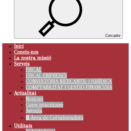
Cercador
Inici
Coneix-nos
La nostra missió
Serveis
FISCAL
FISCAL EMPRESES
CONSULTORIA MERCANTIL I JURÍDICA
COMPTABILITAT I GESTIÓ FINANCERA
Actualitat
Notícies
Guies pràctiques
Agenda
🔒 Àrea de Col·laboradors
Utilitats