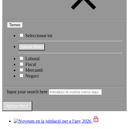
Temes
Seleccionar tot
Laboral
Fiscal
Mercantil
Negoci
Input your search here