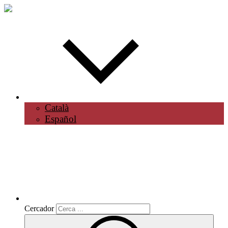
Català
Español
Cercador
Cercador