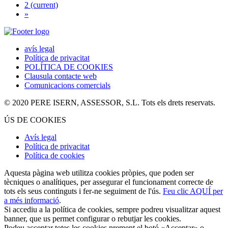
2
(current)
»
avís legal
Política de privacitat
POLÍTICA DE COOKIES
Clausula contacte web
Comunicacions comercials
© 2020 PERE ISERN, ASSESSOR, S.L. Tots els drets reservats.
ÚS DE COOKIES
Avís legal
Política de privacitat
Política de cookies
Aquesta pàgina web utilitza cookies pròpies, que poden ser
tècniques o analítiques, per assegurar el funcionament correcte de
tots els seus continguts i fer-ne seguiment de l'ús.
Feu clic AQUÍ per
a més informació
.
Si accediu a la política de cookies, sempre podreu visualitzar aquest
banner, que us permet configurar o rebutjar les cookies.
Podeu acceptar totes les cookies prement el botó «Acceptar» o